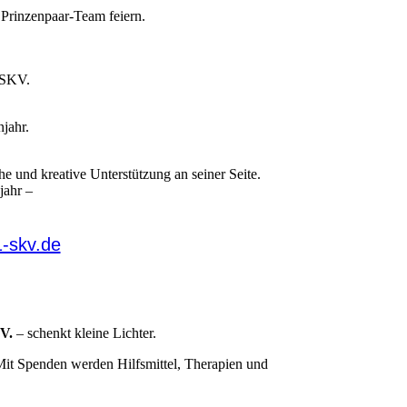
Prinzenpaar-Team feiern.
m SKV.
njahr.
he und kreative Unterstützung an seiner Seite.
jahr –
-skv.de
 V.
– schenkt kleine Lichter.
. Mit Spenden werden Hilfsmittel, Therapien und