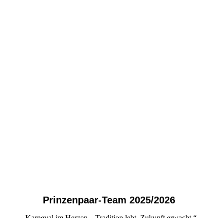
Prinzenpaar-Team 2025/2026
„Karneval im Herzen – Tradition lebt, Zukunft erwacht.“